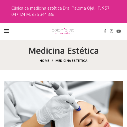
Clínica de medicina estética Dra. Paloma Ojel · T.
957
047 124
M.
635 344 336
Medicina Estética
HOME
MEDICINA ESTÉTICA