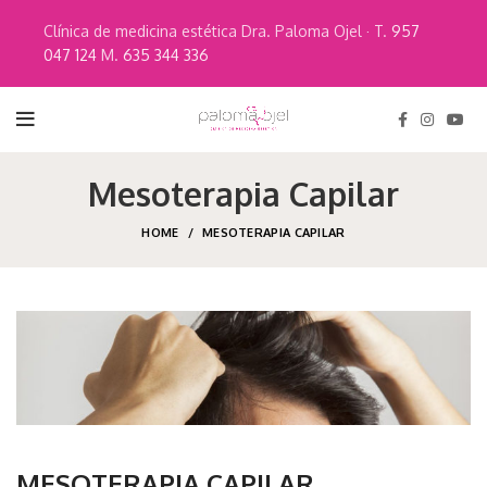
Clínica de medicina estética Dra. Paloma Ojel · T.
957
047 124
M.
635 344 336
Mesoterapia Capilar
HOME
MESOTERAPIA CAPILAR
MESOTERAPIA CAPILAR