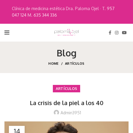
Clínica de medicina estética Dra. Paloma Ojel · T.
957
047 124
M.
635 344 336
Blog
HOME
ARTÍCULOS
ARTÍCULOS
La crisis de la piel a los 40
Admin3951
14