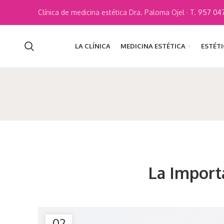
Clínica de medicina estética Dra. Paloma Ojel · T.
957 047
LA CLÍNICA
MEDICINA ESTÉTICA
ESTÉT
La Import
02