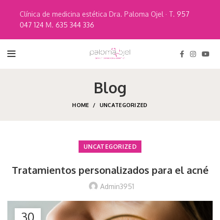
Clínica de medicina estética Dra. Paloma Ojel · T.
957
047 124
M.
635 344 336
Blog
HOME
UNCATEGORIZED
UNCATEGORIZED
Tratamientos personalizados para el acné
Admin3951
30