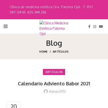
Clínica de medicina estética Dra. Paloma Ojel · T.
957
047 124
M.
635 344 336
Blog
HOME
ARTÍCULOS
ARTÍCULOS
Calendario Adviento Babor 2021
Admin3951
20